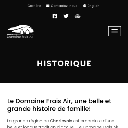
Carrière
Contactez-nous
English
Facebook
Twitter
TripAdvisor
Menu
HISTORIQUE
Le Domaine Frais Air, une belle et
grande histoire de famille!
La grande région de
Charlevoix
est empreinte d’une
belle et longue tradition d’accueil. Le Domaine Frais Air