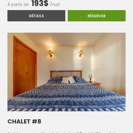
193$
À partir de
/nuit
CHALET LE NORDET
CHALET LE NO
DÉTAILS
RÉSERVER
CHALET #8