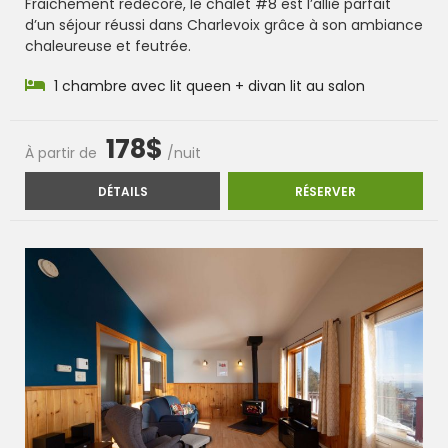
Fraichement redécoré, le chalet #8 est l’allié parfait
d’un séjour réussi dans Charlevoix grâce à son ambiance
chaleureuse et feutrée.
1 chambre avec lit queen + divan lit au salon
178$
À partir de
/nuit
CHALET #8
CHALET #8
DÉTAILS
RÉSERVER