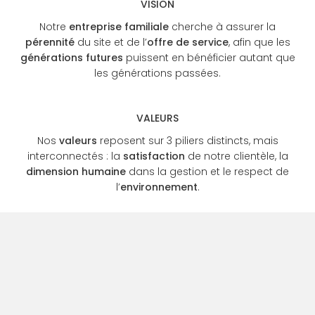
VISION
Notre
entreprise familiale
cherche à assurer la
pérennité
du site et de l’
offre de service
, afin que les
générations futures
puissent en bénéficier autant que
les générations passées.
VALEURS
Nos
valeurs
reposent sur 3 piliers distincts, mais
interconnectés : la
satisfaction
de notre clientèle, la
dimension humaine
dans la gestion et le respect de
l’
environnement
.
De chacun de nos chalets et de notre appartement