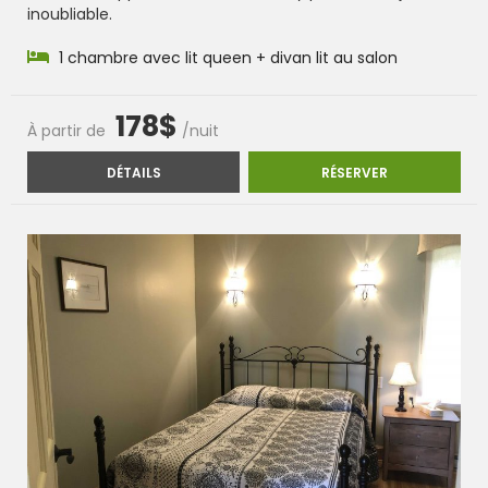
inoubliable.
1 chambre avec lit queen + divan lit au salon
178$
À partir de
/nuit
CHALET #11
CHALET #11
DÉTAILS
RÉSERVER