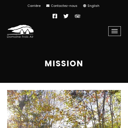
Carrière
Contactez-nous
English
Facebook
Twitter
TripAdvisor
Menu
MISSION