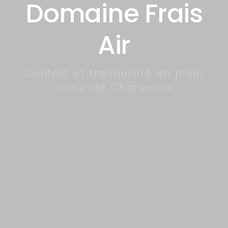
Domaine Frais
Air
Confort et tranquillité en plein
coeur de Charlevoix!
CHALET #1
À PARTIR DE
166$
/NUIT