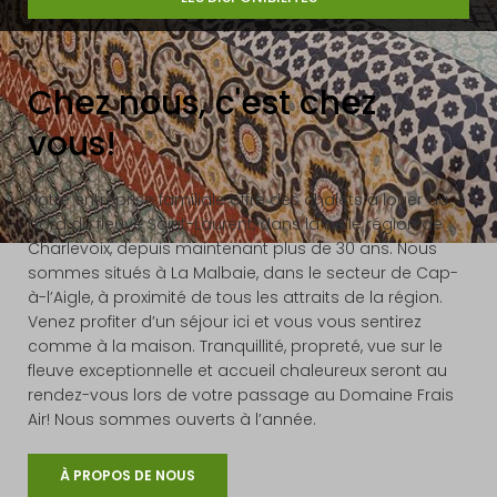
Chez nous, c'est chez
vous!
Notre entreprise familiale offre des chalets à louer au
bord du fleuve Saint-Laurent, dans la belle région de
Charlevoix, depuis maintenant plus de 30 ans. Nous
sommes situés à La Malbaie, dans le secteur de Cap-
à-l’Aigle, à proximité de tous les attraits de la région.
Venez profiter d’un séjour ici et vous vous sentirez
comme à la maison. Tranquillité, propreté, vue sur le
fleuve exceptionnelle et accueil chaleureux seront au
rendez-vous lors de votre passage au Domaine Frais
Air! Nous sommes ouverts à l’année.
À PROPOS DE NOUS