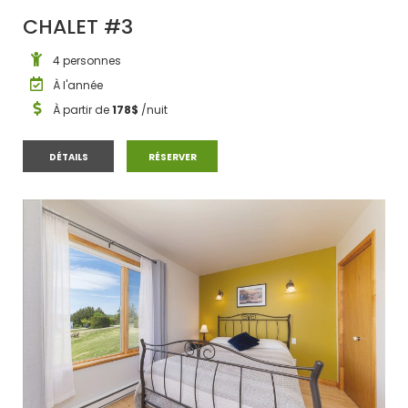
CHALET #3
4 personnes
À l'année
À partir de
178$
/nuit
CHALET #3
CHALET #3
DÉTAILS
RÉSERVER