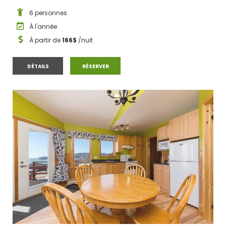
6 personnes
À l'année
À partir de
166$
/nuit
CHALET #2
CHALET #2
DÉTAILS
RÉSERVER