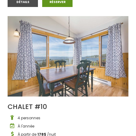
CHALET #9
CHALET #9
DÉTAILS
RÉSERVER
CHALET #10
4 personnes
À l'année
À partir de
178$
/nuit