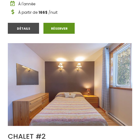
À l'année
À partir de
166$
/nuit
CHALET #1
CHALET #1
DÉTAILS
RÉSERVER
CHALET #2