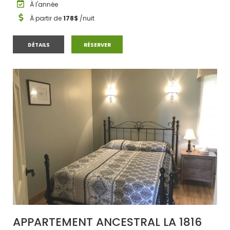
À l'année
À partir de
178$
/nuit
CHALET #11
CHALET #11
DÉTAILS
RÉSERVER
APPARTEMENT ANCESTRAL LA 1816