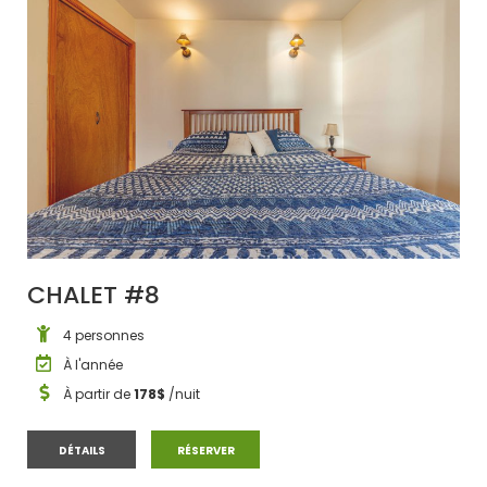
CHALET #8
4 personnes
À l'année
À partir de
178$
/nuit
CHALET #8
CHALET #8
DÉTAILS
RÉSERVER