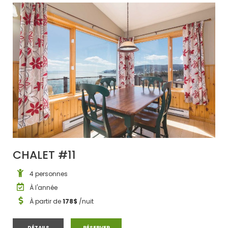
CHALET #11
4 personnes
À l'année
À partir de
178$
/nuit
CHALET #11
CHALET #11
DÉTAILS
RÉSERVER