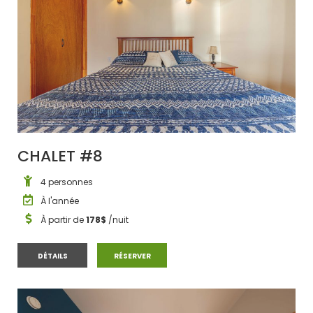
CHALET #8
4 personnes
À l'année
À partir de
178$
/nuit
CHALET #8
CHALET #8
DÉTAILS
RÉSERVER