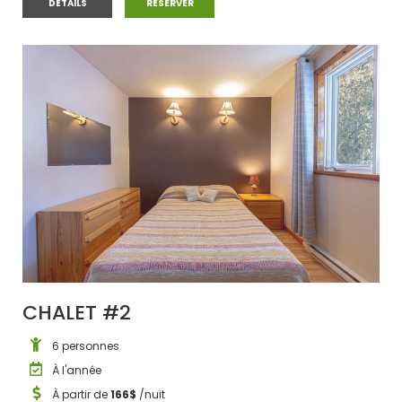
CHALET #1
CHALET #1
DÉTAILS
RÉSERVER
CHALET #2
6 personnes
À l'année
À partir de
166$
/nuit