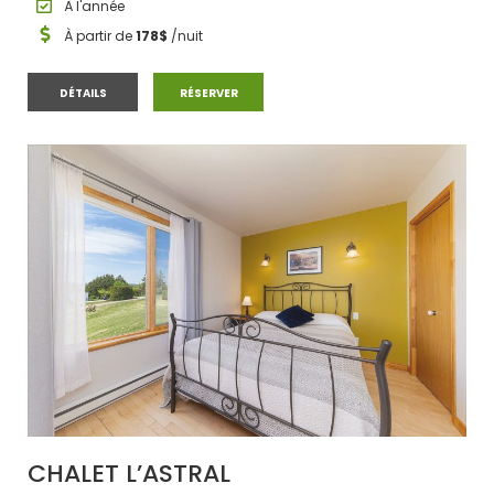
À l'année
À partir de
178$
/nuit
CHALET #3
CHALET #3
DÉTAILS
RÉSERVER
CHALET L’ASTRAL