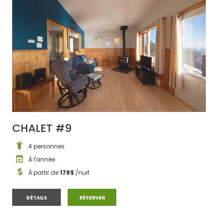
CHALET #9
4 personnes
À l'année
À partir de
178$
/nuit
CHALET #9
CHALET #9
DÉTAILS
RÉSERVER