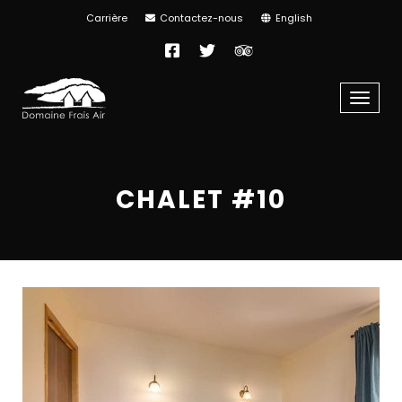
Carrière
Contactez-nous
English
Facebook
Twitter
TripAdvisor
Menu
CHALET #10