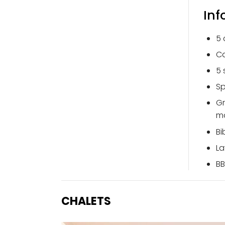
Inf
5 
Ca
5 
Sp
Gr
ma
Bi
La
BB
CHALETS