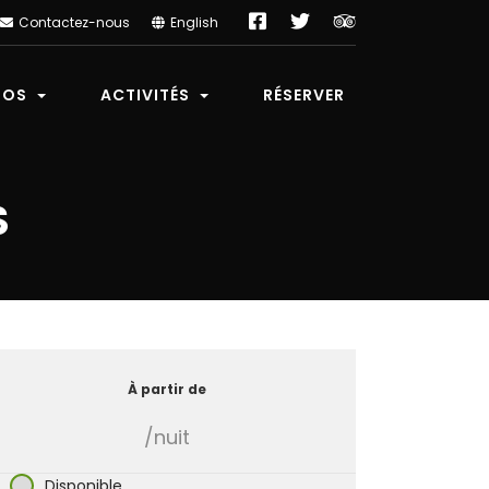
Facebook
Twitter
TripAdvisor
Contactez-nous
English
POS
ACTIVITÉS
RÉSERVER
S
À partir de
/nuit
Disponible