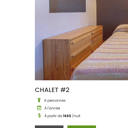
CHALET #2
6 personnes
À l'année
À partir de
166$
/nuit