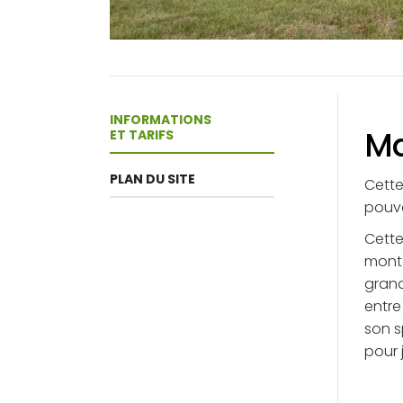
INFORMATIONS
Ma
ET TARIFS
PLAN DU SITE
Cette
pouve
Cette
monta
grand
entre
son s
pour 