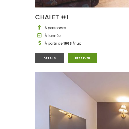
CHALET #1
6 personnes
À l'année
À partir de
166$
/nuit
CHALET #1
CHALET #1
DÉTAILS
RÉSERVER